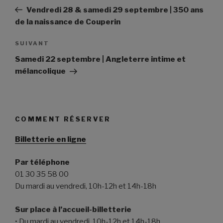
de
précédent
Vendredi 28 & samedi 29 septembre | 350 ans
l’article
de la naissance de Couperin
Article
SUIVANT
suivant
Samedi 22 septembre | Angleterre intime et
mélancolique
COMMENT RÉSERVER
Billetterie en ligne
Par téléphone
01 30 35 58 00
Du mardi au vendredi, 10h-12h et 14h-18h
Sur place à l’accueil-billetterie
• Du mardi au vendredi, 10h-12h et 14h-18h